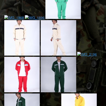
Hizmetlerimiz
KOLEKSİYON
Aksesuar Teçhizat
Ayakkabı, Bot, Çorap
Balistik
Eşofman
Kamuflaj
Kazak
Yağmurluk
Üniforma
Tulum
Tören, Bando
T-Shirt