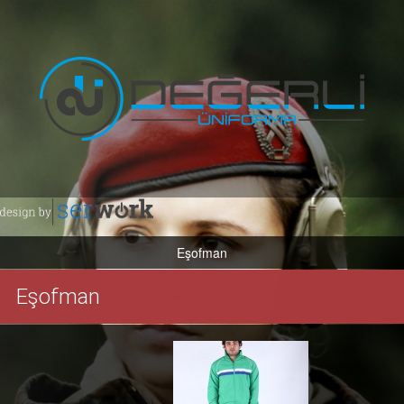
Eşofman
ANASAYFA
Eşofman
KURUMSAL
VİZYON & MİSYON
Hakkımızda