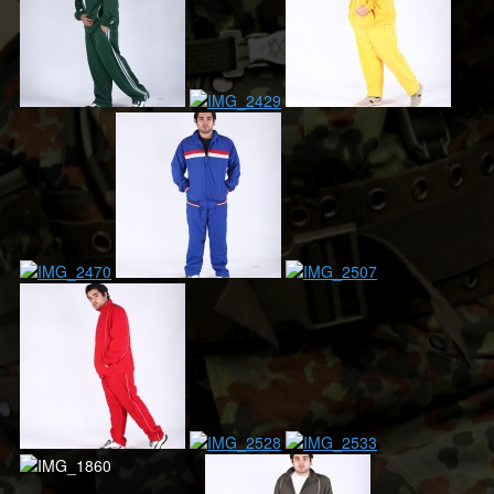
Takım Elbise
Subay Şapka
Polis
Miğfer
Mont, Parke, Palto
Kumaş
Komando Bere
HABERLER
ÜRETİM
Online Katalog
Referanslar
İLETİŞİM