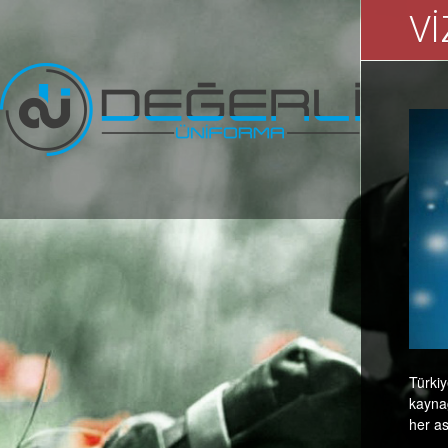
V
Türkiy
kaynag
her as