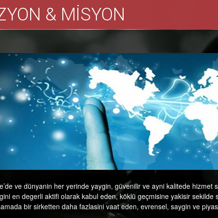
İZYON & MİSYON
e’de ve dünyanin her yerinde yaygin, güvenilir ve ayni kalitede hizmet
ini en degerli aktifi olarak kabul eden, köklü geçmisine yakisir sekilde s
amada bir sirketten daha fazlasini vaat eden, evrensel, saygin ve piyas