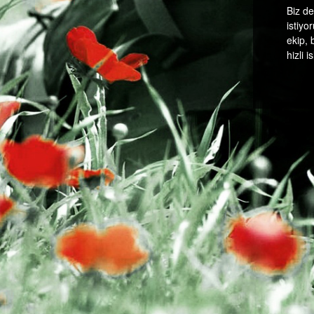
Biz de
istiyo
ekip, 
hizli 